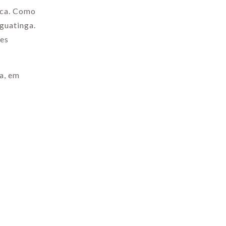
ica. Como
guatinga.
ões
a, em