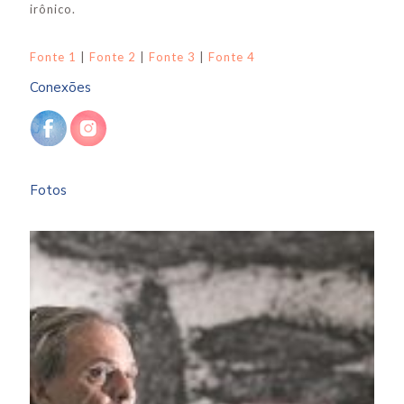
irônico.
Fonte 1
|
Fonte 2
|
Fonte 3
|
Fonte 4
Conexões
Fotos