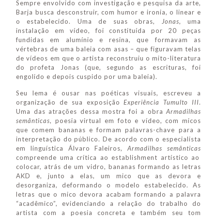
Sempre envolvido com investigação e pesquisa da arte,
Barja busca desconstruir, com humor e ironia, o linear e
o estabelecido. Uma de suas obras,
Jonas
, uma
instalação em vídeo, foi constituída por 20 peças
fundidas em alumínio e resina, que formavam as
vértebras de uma baleia com asas – que figuravam telas
de vídeos em que o artista reconstruiu o mito-literatura
do profeta Jonas (que, segundo as escrituras, foi
engolido e depois cuspido por uma baleia).
Seu lema é ousar nas poéticas visuais, escreveu a
organização de sua exposição
Experiência Tumulto III
.
Uma das atrações dessa mostra foi a obra
Armadilhas
semânticas
, poesia virtual em foto e vídeo, com micos
que comem bananas e formam palavras-chave para a
interpretação do público. De acordo com o especialista
em linguística Álvaro Faleiros,
Armadilhas semânticas
compreende uma crítica ao establishment artístico ao
colocar, atrás de um vidro, bananas formando as letras
AKD e, junto a elas, um mico que as devora e
desorganiza, deformando o modelo estabelecido. As
letras que o mico devora acabam formando a palavra
“acadêmico”, evidenciando a relação do trabalho do
artista com a poesia concreta e também seu tom