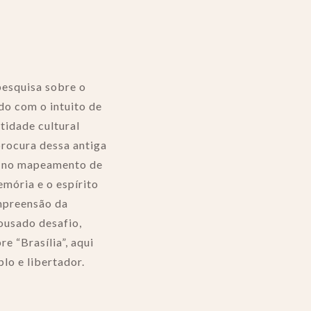
pesquisa sobre o
do com o intuito de
tidade cultural
procura dessa antiga
 e no mapeamento de
emória e o espírito
mpreensão da
 ousado desafio,
e “Brasília”, aqui
lo e libertador.