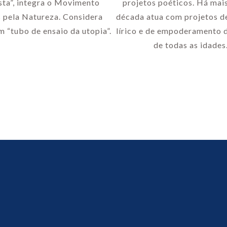
ista”, integra o Movimento
projetos poéticos. Há mai
s pela Natureza. Considera
década atua com projetos d
m “tubo de ensaio da utopia”.
lírico e de empoderamento d
de todas as idades