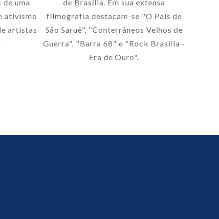
s de uma
de Brasília. Em sua extensa
e ativismo
filmografia destacam-se "O País de
e artistas
São Saruê", "Conterrâneos Velhos de
.
Guerra", "Barra 68" e "Rock Brasília -
Era de Ouro".