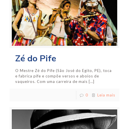
Zé do Pife
O Mestre Zé do Pife (São José do Egito, PE), toca
e fabrica pife e compõe versos e aboios de
vaqueiros. Com uma carreira de mais
[…]
0
Leia mais