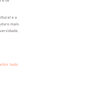
 e se
ltural e a
futuro mais
iversidade.
xibir tudo