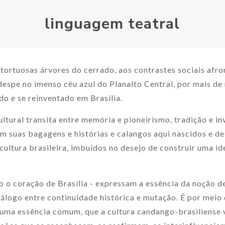
linguagem teatral
 tortuosas árvores do cerrado, aos contrastes sociais afr
despe no imenso céu azul do Planalto Central, por mais de
do e se reinventado em Brasília.
ultural transita entre memória e pioneirismo, tradição e in
m suas bagagens e histórias e calangos aqui nascidos e d
 cultura brasileira, imbuídos no desejo de construir uma i
 o coração de Brasília - expressam a essência da noção d
diálogo entre continuidade histórica e mutação. É por meio
uma essência comum, que a cultura candango-brasiliense v