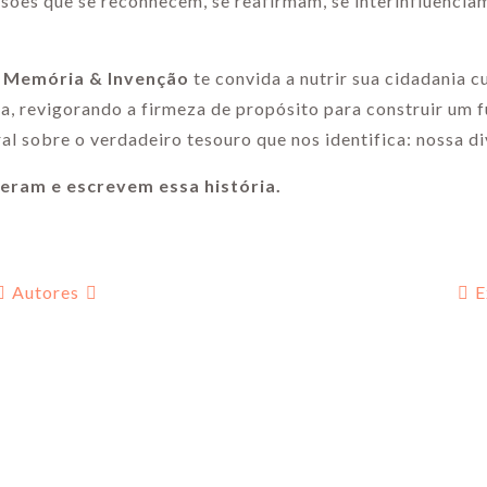
ões que se reconhecem, se reafirmam, se interinfluenciam
a: Memória & Invenção
te convida a nutrir sua cidadania cu
ia, revigorando a firmeza de propósito para construir um 
ral sobre o verdadeiro tesouro que nos identifica: nossa d
eram e escrevem essa história.
Autores
E