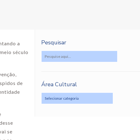
Pesquisar
ontando a
 meio século
venção,
espidos de
Área Cultural
dentidade
e
 desse
ai se