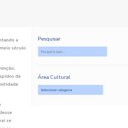
Pesquisar
ontando a
 meio século
venção,
espidos de
Área Cultural
dentidade
e
 desse
ai se