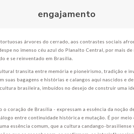
engajamento
 tortuosas árvores do cerrado, aos contrastes sociais afr
despe no imenso céu azul do Planalto Central, por mais de
do e se reinventado em Brasília.
ultural transita entre memória e pioneirismo, tradição e in
m suas bagagens e histórias e calangos aqui nascidos e d
 cultura brasileira, imbuídos no desejo de construir uma i
 o coração de Brasília - expressam a essência da noção d
diálogo entre continuidade histórica e mutação. É por meio
uma essência comum, que a cultura candango-brasiliense v