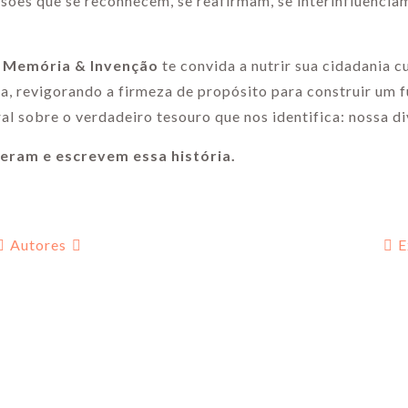
ões que se reconhecem, se reafirmam, se interinfluenciam
a: Memória & Invenção
te convida a nutrir sua cidadania cu
ia, revigorando a firmeza de propósito para construir um 
ral sobre o verdadeiro tesouro que nos identifica: nossa d
eram e escrevem essa história.
Autores
E