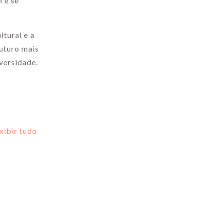
 e se
ltural e a
futuro mais
iversidade.
xibir tudo