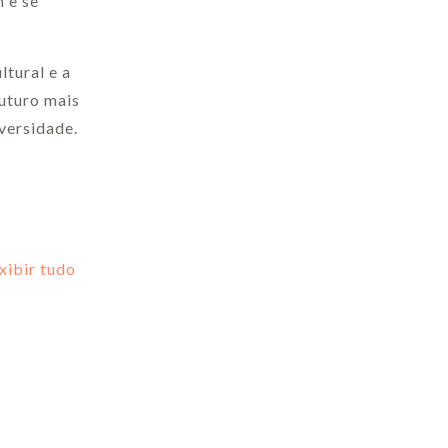
 e se
ltural e a
futuro mais
iversidade.
xibir tudo