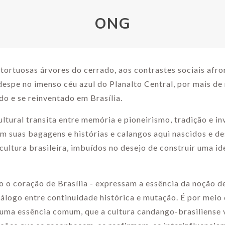
ONG
 tortuosas árvores do cerrado, aos contrastes sociais afr
despe no imenso céu azul do Planalto Central, por mais de
do e se reinventado em Brasília.
ultural transita entre memória e pioneirismo, tradição e in
m suas bagagens e histórias e calangos aqui nascidos e d
 cultura brasileira, imbuídos no desejo de construir uma i
 o coração de Brasília - expressam a essência da noção d
diálogo entre continuidade histórica e mutação. É por meio
uma essência comum, que a cultura candango-brasiliense v