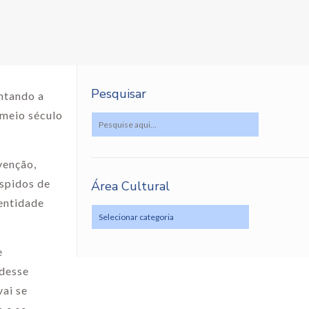
Pesquisar
ontando a
 meio século
venção,
espidos de
Área Cultural
dentidade
e
 desse
ai se