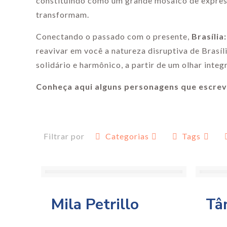
constituindo como um grande mosaico de express
transformam.
Conectando o passado com o presente,
Brasíli
reavivar em você a natureza disruptiva de Brasíl
solidário e harmônico, a partir de um olhar integ
Conheça aqui alguns personagens que escrev
Filtrar por
Categorias
Tags
Mila Petrillo
Tâ