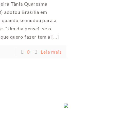
neira Tânia Quaresma
) adotou Brasília em
 quando se mudou para a
e. “Um dia pensei: se o
 que quero fazer tem a
[…]
0
Leia mais