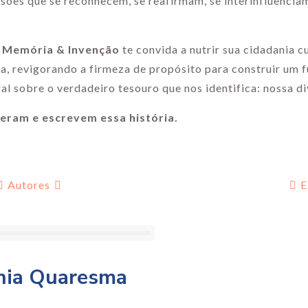
ões que se reconhecem, se reafirmam, se interinfluenciam
a: Memória & Invenção
te convida a nutrir sua cidadania cu
ia, revigorando a firmeza de propósito para construir um 
ral sobre o verdadeiro tesouro que nos identifica: nossa d
eram e escrevem essa história.
Autores
E
nia Quaresma