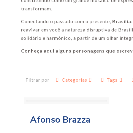
constituindo como um grande mosaico de express
transformam.
Conectando o passado com o presente,
Brasíli
reavivar em você a natureza disruptiva de Brasíl
solidário e harmônico, a partir de um olhar integ
Conheça aqui alguns personagens que escrev
Filtrar por
Categorias
Tags
Afonso Brazza