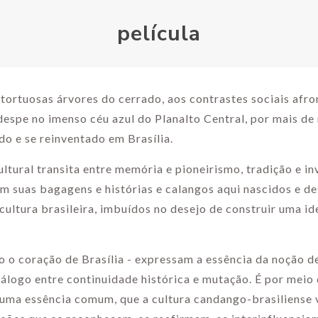
película
 tortuosas árvores do cerrado, aos contrastes sociais afr
despe no imenso céu azul do Planalto Central, por mais de
do e se reinventado em Brasília.
ultural transita entre memória e pioneirismo, tradição e in
m suas bagagens e histórias e calangos aqui nascidos e d
 cultura brasileira, imbuídos no desejo de construir uma i
 o coração de Brasília - expressam a essência da noção d
diálogo entre continuidade histórica e mutação. É por meio
uma essência comum, que a cultura candango-brasiliense v