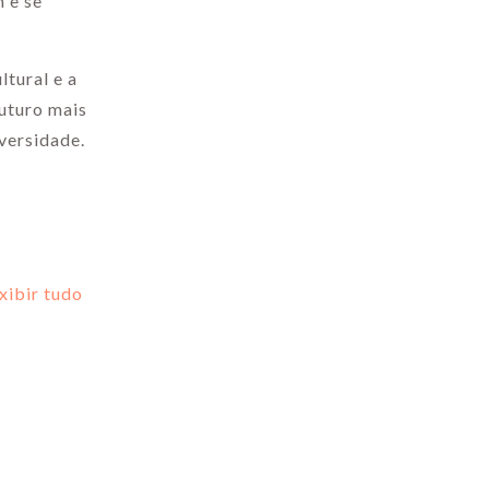
 e se
ltural e a
futuro mais
iversidade.
xibir tudo