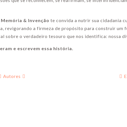
ões que se reconhecem, se reafirmam, se interinfluenciam
a: Memória & Invenção
te convida a nutrir sua cidadania cu
ia, revigorando a firmeza de propósito para construir um 
ral sobre o verdadeiro tesouro que nos identifica: nossa d
eram e escrevem essa história.
Autores
E