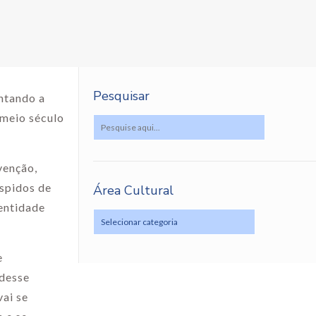
Pesquisar
ontando a
 meio século
venção,
espidos de
Área Cultural
dentidade
e
 desse
ai se