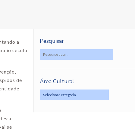
Pesquisar
ontando a
 meio século
venção,
espidos de
Área Cultural
dentidade
e
 desse
ai se