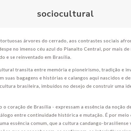
sociocultural
 tortuosas árvores do cerrado, aos contrastes sociais afr
despe no imenso céu azul do Planalto Central, por mais de
do e se reinventado em Brasília.
ultural transita entre memória e pioneirismo, tradição e in
m suas bagagens e histórias e calangos aqui nascidos e d
 cultura brasileira, imbuídos no desejo de construir uma i
 o coração de Brasília - expressam a essência da noção d
diálogo entre continuidade histórica e mutação. É por meio
uma essência comum, que a cultura candango-brasiliense v