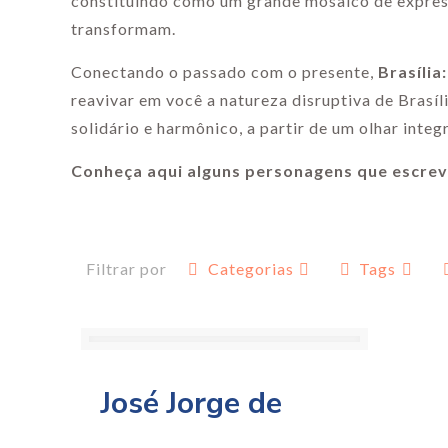
constituindo como um grande mosaico de express
transformam.
Conectando o passado com o presente,
Brasíli
reavivar em você a natureza disruptiva de Brasíl
solidário e harmônico, a partir de um olhar integ
Conheça aqui alguns personagens que escrev
Filtrar por
Categorias
Tags
José Jorge de