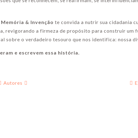
ões que se reconhecem, se reafirmam, se interinfluenciam
a: Memória & Invenção
te convida a nutrir sua cidadania cu
ia, revigorando a firmeza de propósito para construir um 
ral sobre o verdadeiro tesouro que nos identifica: nossa d
eram e escrevem essa história.
Autores
E