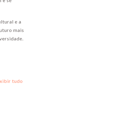
 e se
ltural e a
futuro mais
iversidade.
xibir tudo