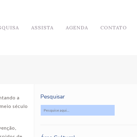
SQUISA
ASSISTA
AGENDA
CONTATO
Pesquisar
ontando a
 meio século
venção,
espidos de