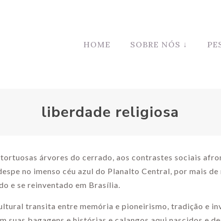
HOME
SOBRE NÓS ↓
PE
liberdade religiosa
 tortuosas árvores do cerrado, aos contrastes sociais afr
despe no imenso céu azul do Planalto Central, por mais de
do e se reinventado em Brasília.
ultural transita entre memória e pioneirismo, tradição e in
m suas bagagens e histórias e calangos aqui nascidos e d