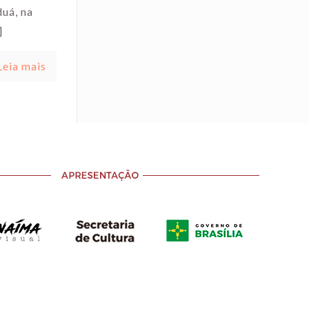
uá, na
]
Leia mais