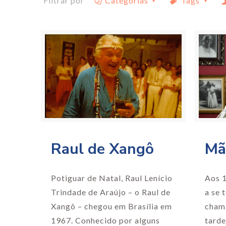
Filtrar por
Categorias
Tags
Raul de Xangô
Mã
Potiguar de Natal, Raul Lenício
Aos 1
Trindade de Araújo – o Raul de
a se 
Xangô – chegou em Brasília em
cham
1967. Conhecido por alguns
tarde