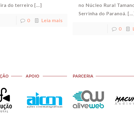
no Núcleo Rural Tamand
ira do terreiro
[…]
Serrinha do Paranoá.
[…
0
Leia mais
0