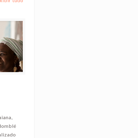
xibir tudo
iana,
ndomblé
alizado