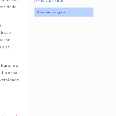
Área Cultural
dentidade
e
 desse
ai se
 e se
ltural e a
futuro mais
iversidade.